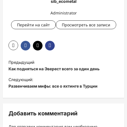
sib_ecometal
Administrator
Перейти на сайт
Просмотреть все записи
Н
Предыдущий
а
Как подняться на Эверест всего за один день
в
Следующий:
и
Развенчиваем мифы: все о яхтинге в Турции
г
а
ц
Добавить комментарий
и
Для отправки комментария вам необходимо