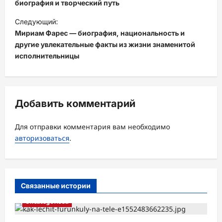
в
биография и творческий путь
и
Следующий:
Мириам Фарес — биография, национальность и
г
другие увлекательные факты из жизни знаменитой
а
исполнительницы
ц
и
я
Добавить комментарий
з
а
Для отправки комментария вам необходимо
авторизоваться
.
п
и
с
Связанные истории
и
Uncategorised