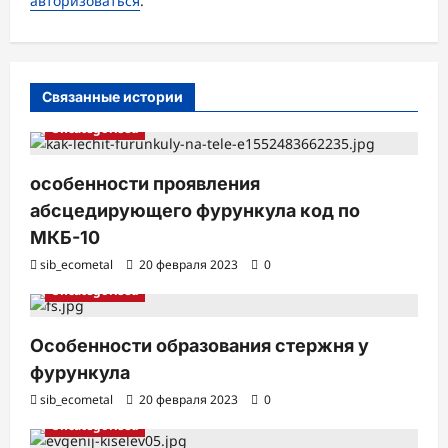
авторизоваться
.
п
и
с
Связанные истории
и
Uncategorised
особенности проявления
абсцедирующего фурункула код по
МКБ-10
sib_ecometal
20 февраля 2023
0
Uncategorised
Особенности образования стержня у
фурункула
sib_ecometal
20 февраля 2023
0
Uncategorised