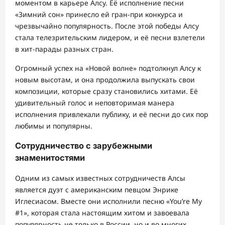
моментом в карьере Алсу. Её исполнение песни
«Зимний сон» принесло ей гран-при конкурса и
чрезвычайно популярность. После этой победы Алсу
стала телезрительским лидером, и её песни взлетели
в хит-парады разных стран.
Огромный успех на «Новой волне» подтолкнул Алсу к
новым высотам, и она продолжила выпускать свои
композиции, которые сразу становились хитами. Её
удивительный голос и неповторимая манера
исполнения привлекали публику, и её песни до сих пор
любимы и популярны.
Сотрудничество с зарубежными
знаменитостями
Одним из самых известных сотрудничеств Алсы
является дуэт с американским певцом Энрике
Иглесиасом. Вместе они исполнили песню «You’re My
#1», которая стала настоящим хитом и завоевала
популярность не только в России, но и во многих