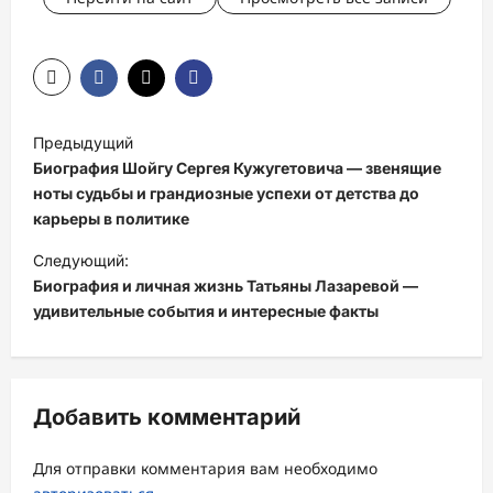
Н
Предыдущий
а
Биография Шойгу Сергея Кужугетовича — звенящие
в
ноты судьбы и грандиозные успехи от детства до
карьеры в политике
и
Следующий:
г
Биография и личная жизнь Татьяны Лазаревой —
а
удивительные события и интересные факты
ц
и
я
Добавить комментарий
з
а
Для отправки комментария вам необходимо