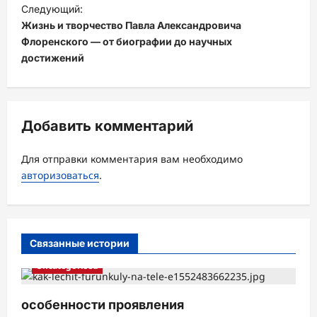
и
Следующий:
Жизнь и творчество Павла Александровича
г
Флоренского — от биографии до научных
а
достижений
ц
и
я
Добавить комментарий
з
а
Для отправки комментария вам необходимо
авторизоваться
.
п
и
с
Связанные истории
и
Uncategorised
особенности проявления