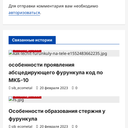
я
Для отправки комментария вам необходимо
з
авторизоваться
.
а
п
и
Связанные истории
с
Uncategorised
и
особенности проявления
абсцедирующего фурункула код по
МКБ-10
sib_ecometal
20 февраля 2023
0
Uncategorised
Особенности образования стержня у
фурункула
sib_ecometal
20 февраля 2023
0