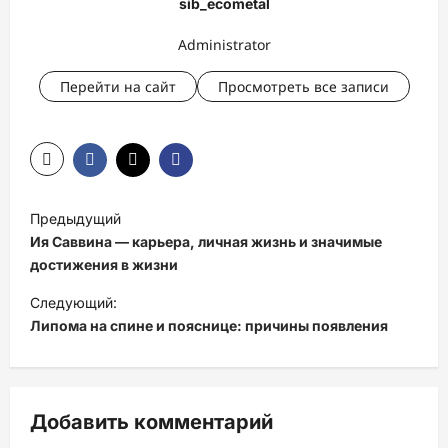
sib_ecometal
Administrator
Перейти на сайт
Просмотреть все записи
Н
Предыдущий
а
Ия Саввина — карьера, личная жизнь и значимые
в
достижения в жизни
и
Следующий:
Липома на спине и пояснице: причины появления
г
а
ц
Добавить комментарий
и