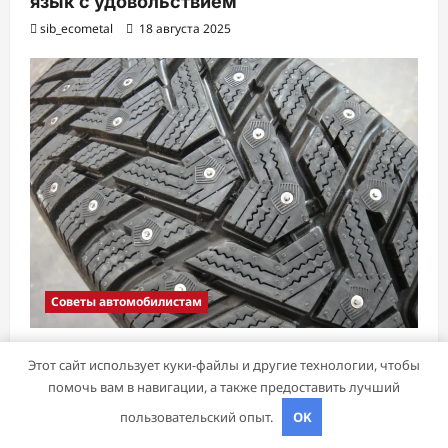
язык с удовольствием
sib_ecometal
18 августа 2025
Советы автомобилистам
Шины Hankook Зима Шипованные: Ваш
Этот сайт использует куки-файлы и другие технологии, чтобы
Надежный Партнёр на Снежных Дорогах
помочь вам в навигации, а также предоставить лучший
sib_ecometal
15 ноября 2024
пользовательский опыт.
OK