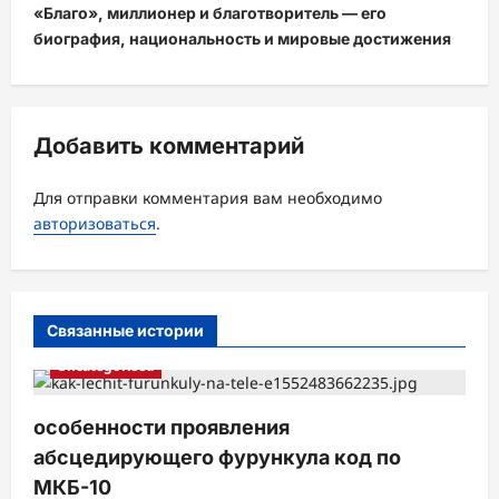
ц
«Благо», миллионер и благотворитель — его
биография, национальность и мировые достижения
и
я
з
Добавить комментарий
а
п
Для отправки комментария вам необходимо
и
авторизоваться
.
с
и
Связанные истории
Uncategorised
особенности проявления
абсцедирующего фурункула код по
МКБ-10