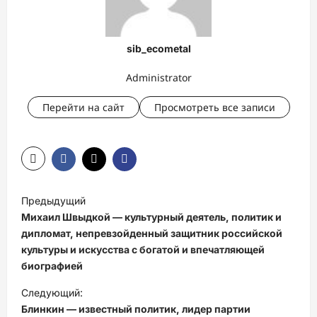
sib_ecometal
Administrator
Перейти на сайт
Просмотреть все записи
Н
Предыдущий
а
Михаил Швыдкой — культурный деятель, политик и
в
дипломат, непревзойденный защитник российской
культуры и искусства с богатой и впечатляющей
и
биографией
г
Следующий:
а
Блинкин — известный политик, лидер партии