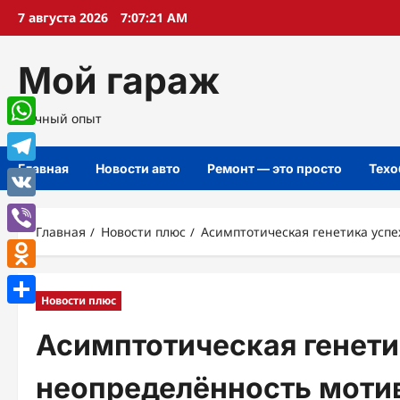
Перейти
7 августа 2026
7:07:22 AM
к
содержимому
Мой гараж
Личный опыт
WhatsApp
Главная
Новости авто
Ремонт — это просто
Техо
Telegram
VK
Главная
Новости плюс
Асимптотическая генетика успе
Viber
Odnoklassniki
Новости плюс
Отправить
Асимптотическая генети
неопределённость мотив