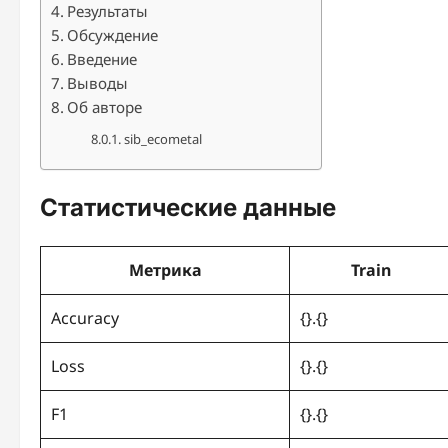
Результаты
Обсуждение
Введение
Выводы
Об авторе
sib_ecometal
Статистические данные
Метрика
Train
Accuracy
{}.{}
Loss
{}.{}
F1
{}.{}