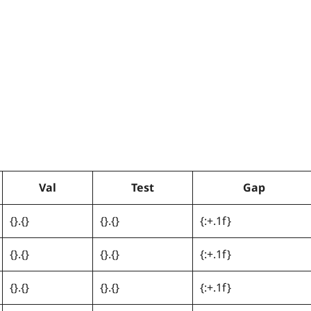
Val
Test
Gap
{}.{}
{}.{}
{:+.1f}
{}.{}
{}.{}
{:+.1f}
{}.{}
{}.{}
{:+.1f}