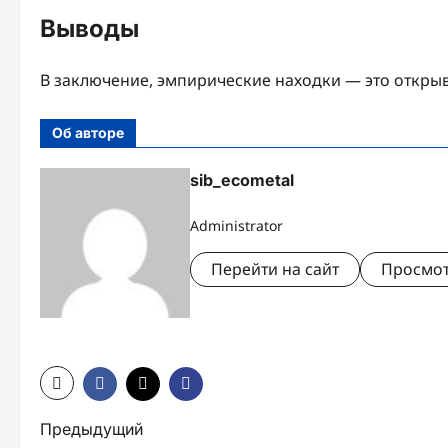
Выводы
В заключение, эмпирические находки — это открыв
Об авторе
sib_ecometal
Administrator
Перейти на сайт
Просмот
Н
Предыдущий