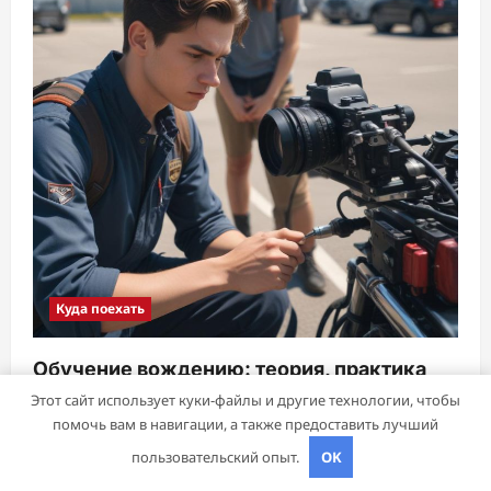
Куда поехать
Обучение вождению: теория, практика
первой передачи и подготовка к
Этот сайт использует куки-файлы и другие технологии, чтобы
помочь вам в навигации, а также предоставить лучший
экзаменам
пользовательский опыт.
OK
sib_ecometal
28 октября 2025