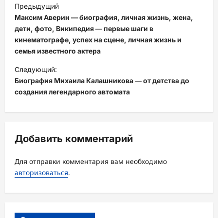
Н
Предыдущий
а
Максим Аверин — биография, личная жизнь, жена,
в
дети, фото, Википедия — первые шаги в
кинематографе, успех на сцене, личная жизнь и
и
семья известного актера
г
Следующий:
а
Биография Михаила Калашникова — от детства до
ц
создания легендарного автомата
и
я
з
Добавить комментарий
а
Для отправки комментария вам необходимо
п
авторизоваться
.
и
с
и