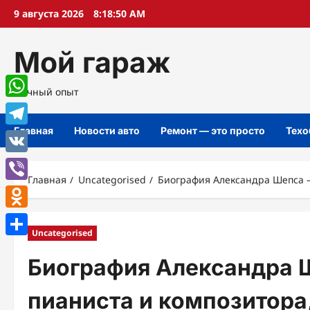
Перейти
9 августа 2026
8:18:51 AM
к
содержимому
Мой гараж
Личный опыт
WhatsApp
Главная
Новости авто
Ремонт — это просто
Техо
Telegram
VK
Главная
Uncategorised
Биография Александра Шепса —
Viber
Odnoklassniki
Uncategorised
Отправить
Биография Александра 
пианиста и композитора