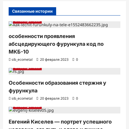
с
Связанные истории
и
Uncategorised
особенности проявления
абсцедирующего фурункула код по
МКБ-10
sib_ecometal
20 февраля 2023
0
Uncategorised
Особенности образования стержня у
фурункула
sib_ecometal
20 февраля 2023
0
Uncategorised
Евгений Киселев — портрет успешного