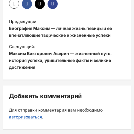
Н
Предыдущий
а
Биография Максим — личная жизнь певицы и ее
в
впечатляющие творческие и жизненные успехи
и
Следующий:
Максим Викторович Аверин — жизненный путь,
г
история успеха, удивительные факты и великие
а
достижения
ц
и
я
Добавить комментарий
з
а
Для отправки комментария вам необходимо
авторизоваться
.
п
и