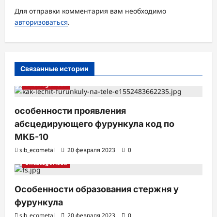
з
Для отправки комментария вам необходимо
а
авторизоваться
.
п
и
с
Связанные истории
и
Uncategorised
особенности проявления
абсцедирующего фурункула код по
МКБ-10
sib_ecometal
20 февраля 2023
0
Uncategorised
Особенности образования стержня у
фурункула
sib_ecometal
20 февраля 2023
0