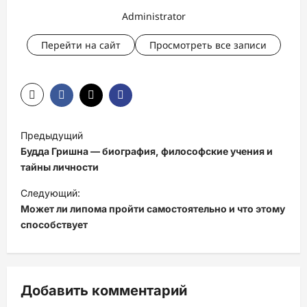
Administrator
Перейти на сайт
Просмотреть все записи
Н
Предыдущий
а
Будда Гришна — биография, философские учения и
в
тайны личности
и
Следующий:
Может ли липома пройти самостоятельно и что этому
г
способствует
а
ц
и
Добавить комментарий
я