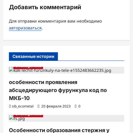
я
Добавить комментарий
з
а
Для отправки комментария вам необходимо
авторизоваться
.
п
и
с
Связанные истории
и
Uncategorised
особенности проявления
абсцедирующего фурункула код по
МКБ-10
sib_ecometal
20 февраля 2023
0
Uncategorised
Особенности образования стержня у