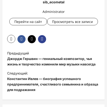
sib_ecometal
Administrator
Перейти на сайт
Просмотреть все записи
Н
Предыдущий
а
Джордж Гершвин — гениальный композитор, чья
в
жизнь и творчество изменили мир музыки навсегда
и
Следующий:
Константин Ивлев — биография успешного
г
предпринимателя, счастливого семьянина и образца
а
для подражания
ц
и