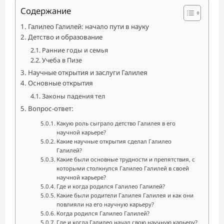
Содержание
Галилео Галилей: начало пути в науку
Детство и образование
Ранние годы и семья
Учеба в Пизе
Научные открытия и заслуги Галилея
Основные открытия
Законы падения тел
Вопрос-ответ:
Какую роль сыграло детство Галилея в его
научной карьере?
Какие научные открытия сделал Галилео
Галилей?
Какие были основные трудности и препятствия, с
которыми столкнулся Галилео Галилей в своей
научной карьере?
Где и когда родился Галилео Галилей?
Какие были родители Галилея Галилея и как они
повлияли на его научную карьеру?
Когда родился Галилео Галилей?
Где и когда Галилео начал свою научную карьеру?