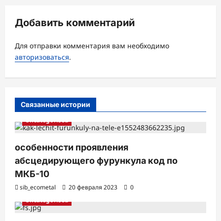
и
Добавить комментарий
я
з
Для отправки комментария вам необходимо
а
авторизоваться
.
п
и
с
Связанные истории
и
Uncategorised
особенности проявления
абсцедирующего фурункула код по
МКБ-10
sib_ecometal
20 февраля 2023
0
Uncategorised