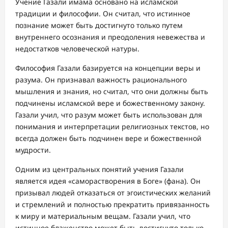
Учение Газали имама основано на исламской
традиции и философии. Он считал, что истинное
познание может быть достигнуто только путем
внутреннего осознания и преодоления невежества и
недостатков человеческой натуры.
Философия Газали базируется на концепции веры и
разума. Он признавал важность рационального
мышления и знания, но считал, что они должны быть
подчинены исламской вере и божественному закону.
Газали учил, что разум может быть использован для
понимания и интерпретации религиозных текстов, но
всегда должен быть подчинен вере и божественной
мудрости.
Одним из центральных понятий учения Газали
является идея «саморастворения в Боге» (фана). Он
призывал людей отказаться от эгоистических желаний
и стремлений и полностью прекратить привязанность
к миру и материальным вещам. Газали учил, что
истинное блаженство может быть достигнуто только