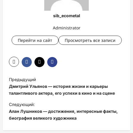
sib_ecometal
Administrator
Перейти на сайт
Просмотреть все записи
Н
Предыдущий
а
Дмитрий Ульянов — история жизни и карьеры
в
талантливого актера, его успехи в кино и на сцене
и
Следующий:
Алан Лушников — достижения, интересные факты,
г
биография великого художника
а
ц