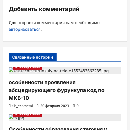
и
Добавить комментарий
я
з
Для отправки комментария вам необходимо
а
авторизоваться
.
п
и
с
Связанные истории
и
Uncategorised
особенности проявления
абсцедирующего фурункула код по
МКБ-10
sib_ecometal
20 февраля 2023
0
Uncategorised
Особенности образования стержня у