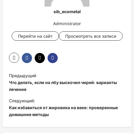
sib_ecometal
Administrator
Перейти на сайт
Просмотреть все записи
Н
Предыдущий
а
Что делать, если на лбу выскочил чирей: варианты
в
лечения
и
Следующий:
Как избавиться от жировика на веке: проверенные
г
домашние методы
а
ц