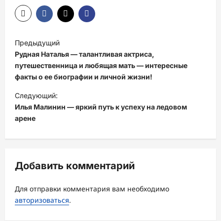
Н
Предыдущий
а
Рудная Наталья — талантливая актриса,
в
путешественница и любящая мать — интересные
факты о ее биографии и личной жизни!
и
Следующий:
г
Илья Малинин — яркий путь к успеху на ледовом
а
арене
ц
и
я
Добавить комментарий
з
а
Для отправки комментария вам необходимо
авторизоваться
.
п
и