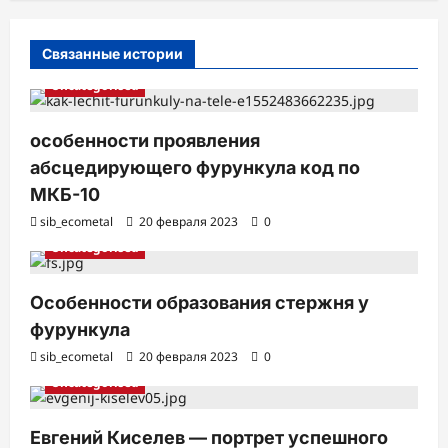
с
Связанные истории
и
Uncategorised
особенности проявления
абсцедирующего фурункула код по
МКБ-10
sib_ecometal
20 февраля 2023
0
Uncategorised
Особенности образования стержня у
фурункула
sib_ecometal
20 февраля 2023
0
Uncategorised
Евгений Киселев — портрет успешного