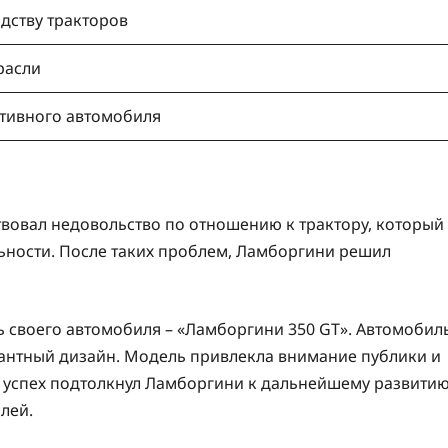
дству тракторов
расли
ртивного автомобиля
твовал недовольство по отношению к трактору, который
льности. После таких проблем, Ламборгини решил
ь своего автомобиля – «Ламборгини 350 GT». Автомобил
гантный дизайн. Модель привлекла внимание публики и
т успех подтолкнул Ламборгини к дальнейшему развити
лей.