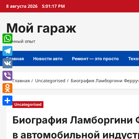
Перейти
8 августа 2026
5:01:18 PM
к
содержимому
Мой гараж
Личный опыт
WhatsApp
Главная
Новости авто
Ремонт — это просто
Техо
Telegram
VK
Главная
Uncategorised
Биография Ламборгини Ферручч
Viber
Odnoklassniki
Uncategorised
Отправить
Биография Ламборгини 
в автомобильной индустр