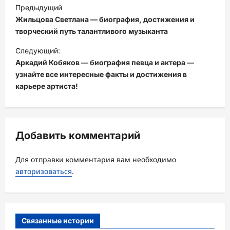
Н
Предыдущий
а
Жильцова Светлана — биография, достижения и
в
творческий путь талантливого музыканта
и
Следующий:
Аркадий Кобяков — биография певца и актера —
г
узнайте все интересные факты и достижения в
а
карьере артиста!
ц
и
я
Добавить комментарий
з
а
Для отправки комментария вам необходимо
авторизоваться
.
п
и
с
Связанные истории
и