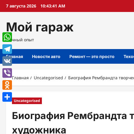
Перейти
7 августа 2026
10:43:42 AM
к
содержимому
Мой гараж
Личный опыт
WhatsApp
Главная
Новости авто
Ремонт — это просто
Техо
Telegram
VK
Главная
Uncategorised
Биография Рембрандта творчес
Viber
Odnoklassniki
Uncategorised
Отправить
Биография Рембрандта т
художника