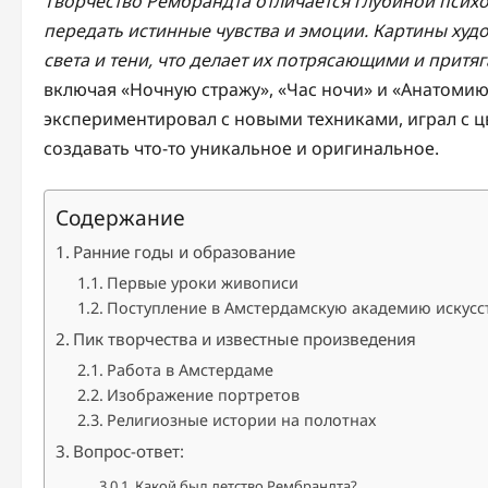
Творчество Рембрандта отличается глубиной псих
передать истинные чувства и эмоции. Картины ху
света и тени, что делает их потрясающими и притя
включая «Ночную стражу», «Час ночи» и «Анатомию 
экспериментировал с новыми техниками, играл с ц
создавать что-то уникальное и оригинальное.
Содержание
Ранние годы и образование
Первые уроки живописи
Поступление в Амстердамскую академию искусс
Пик творчества и известные произведения
Работа в Амстердаме
Изображение портретов
Религиозные истории на полотнах
Вопрос-ответ:
Какой был детство Рембрандта?