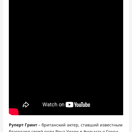
Руперт Гринт
– британский актер, ставший известным
благодаря своей роли Рона Уизли в фильмах о Гарри