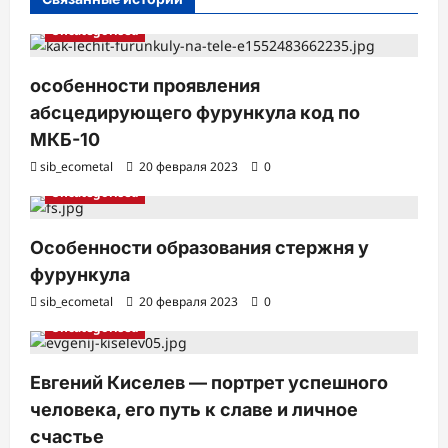
и
Uncategorised
особенности проявления
абсцедирующего фурункула код по
МКБ-10
sib_ecometal
20 февраля 2023
0
Uncategorised
Особенности образования стержня у
фурункула
sib_ecometal
20 февраля 2023
0
Uncategorised
Евгений Киселев — портрет успешного
человека, его путь к славе и личное
счастье