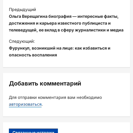
Н
Предыдущий
а
Ольга Верещагина биография — интересные факты,
в
достижения и карьера известного публициста и
телеведущей, ее вклад в сферу журналистики и медиа
и
Следующий:
г
Фурункул, возникший на лице: как избавиться и
а
опасность воспаления
ц
и
я
Добавить комментарий
з
а
Для отправки комментария вам необходимо
авторизоваться
.
п
и
с
Связанные истории