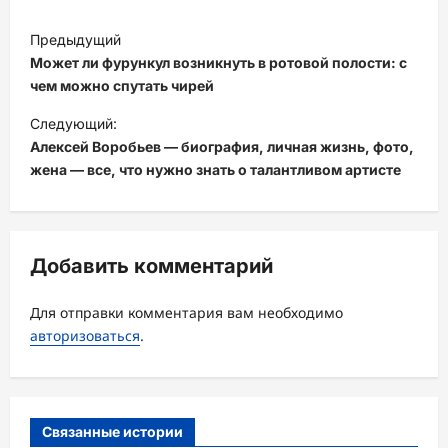
Н
Предыдущий
а
Может ли фурункул возникнуть в ротовой полости: с
в
чем можно спутать чирей
и
Следующий:
Алексей Воробьев — биография, личная жизнь, фото,
г
жена — все, что нужно знать о талантливом артисте
а
ц
и
Добавить комментарий
я
з
Для отправки комментария вам необходимо
а
авторизоваться
.
п
и
с
Связанные истории