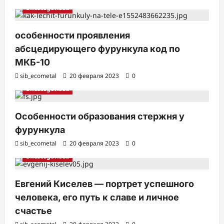
и
Uncategorised
особенности проявления
абсцедирующего фурункула код по
МКБ-10
sib_ecometal
20 февраля 2023
0
Uncategorised
Особенности образования стержня у
фурункула
sib_ecometal
20 февраля 2023
0
Uncategorised
Евгений Киселев — портрет успешного
человека, его путь к славе и личное
счастье