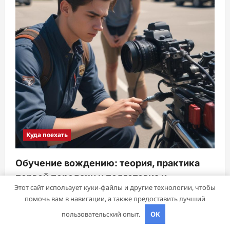
Куда поехать
Обучение вождению: теория, практика
первой передачи и подготовка к
Этот сайт использует куки-файлы и другие технологии, чтобы
экзаменам
помочь вам в навигации, а также предоставить лучший
sib_ecometal
28 октября 2025
пользовательский опыт.
OK