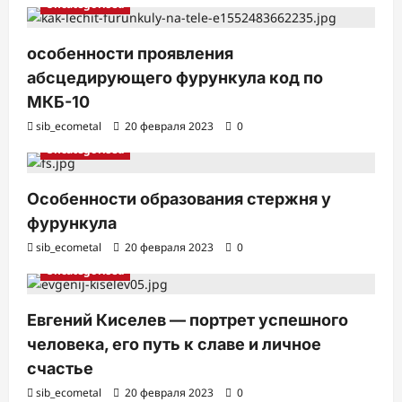
и
Uncategorised
особенности проявления
абсцедирующего фурункула код по
МКБ-10
sib_ecometal
20 февраля 2023
0
Uncategorised
Особенности образования стержня у
фурункула
sib_ecometal
20 февраля 2023
0
Uncategorised
Евгений Киселев — портрет успешного
человека, его путь к славе и личное
счастье
sib_ecometal
20 февраля 2023
0