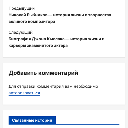
Н
Предыдущий
а
Николай Рыбников — история жизни и творчества
в
великого композитора
и
Следующий:
Биография Джона Кьюсака — история жизни и
г
карьеры знаменитого актера
а
ц
и
Добавить комментарий
я
з
Для отправки комментария вам необходимо
а
авторизоваться
.
п
и
с
Связанные истории