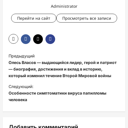
Administrator
Перейти на сайт
Просмотреть все записи
Н
Предыдущий
а
Олесь Власов — выдающийся лидер, герой и патриот
в
— биография, достижения и вклад в историю,
который изменил течение Второй Мировой войны
и
Следующий:
г
Особенности симптоматики вируса папилломы
а
человека
ц
и
я
Добавить комментарий