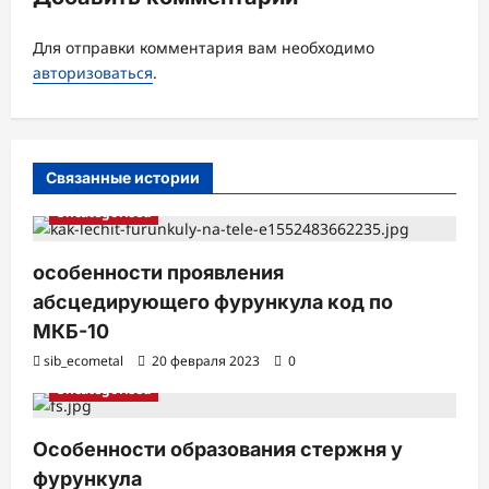
з
а
Для отправки комментария вам необходимо
авторизоваться
.
п
и
с
Связанные истории
и
Uncategorised
особенности проявления
абсцедирующего фурункула код по
МКБ-10
sib_ecometal
20 февраля 2023
0
Uncategorised
Особенности образования стержня у
фурункула