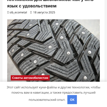
язык с удовольствием
sib_ecometal
18 августа 2025
Советы автомобилистам
Этот сайт использует куки-файлы и другие технологии, чтобы
Шины Hankook Зима Шипованные: Ваш
помочь вам в навигации, а также предоставить лучший
Надежный Партнёр на Снежных Дорогах
пользовательский опыт.
OK
sib_ecometal
15 ноября 2024