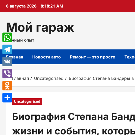
Перейти
6 августа 2026
8:18:22 AM
к
содержимому
Мой гараж
Личный опыт
WhatsApp
Главная
Новости авто
Ремонт — это просто
Техо
Telegram
VK
Главная
Uncategorised
Биография Степана Бандеры в 
Viber
Odnoklassniki
Uncategorised
Отправить
Биография Степана Банд
жизни и события, котор