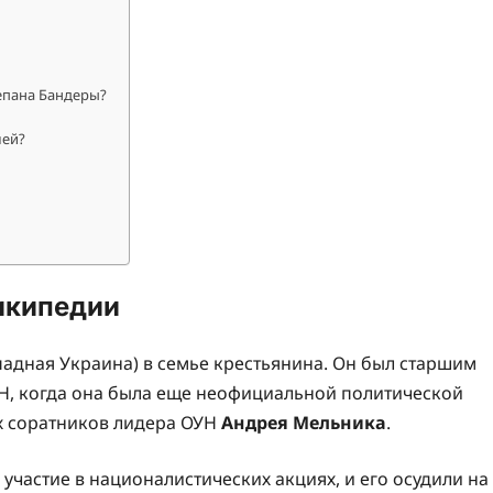
епана Бандеры?
лей?
икипедии
адная Украина) в семье крестьянина. Он был старшим
УН, когда она была еще неофициальной политической
х соратников лидера ОУН
Андрея Мельника
.
 участие в националистических акциях, и его осудили на