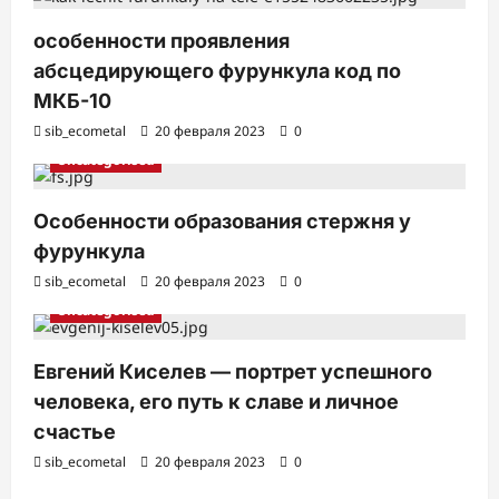
и
особенности проявления
абсцедирующего фурункула код по
МКБ-10
sib_ecometal
20 февраля 2023
0
Uncategorised
Особенности образования стержня у
фурункула
sib_ecometal
20 февраля 2023
0
Uncategorised
Евгений Киселев — портрет успешного
человека, его путь к славе и личное
счастье
sib_ecometal
20 февраля 2023
0