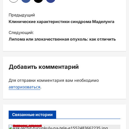
Н
Предыдущий
а
Клинические характеристики синдрома Маделунга
в
Следующий:
и
Липома или злокачественная опухоль: как отличить
г
а
ц
Добавить комментарий
и
Для отправки комментария вам необходимо
я
авторизоваться
.
з
а
п
Связанные истории
и
Uncategorised
с