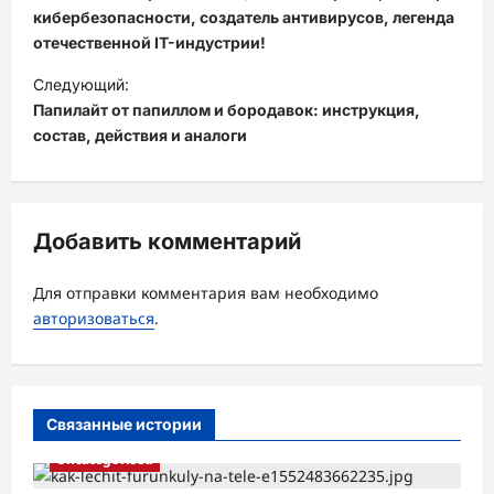
в
кибербезопасности, создатель антивирусов, легенда
отечественной IT-индустрии!
и
Следующий:
г
Папилайт от папиллом и бородавок: инструкция,
а
состав, действия и аналоги
ц
и
я
Добавить комментарий
з
а
Для отправки комментария вам необходимо
авторизоваться
.
п
и
с
Связанные истории
и
Uncategorised