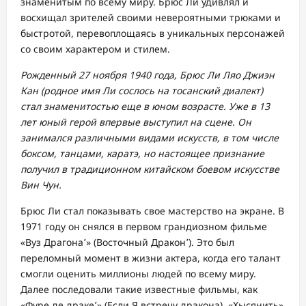
знаменитым по всему миру. Брюс Ли удивлял и
восхищал зрителей своими невероятными трюками и
быстротой, перевоплощаясь в уникальных персонажей
со своим характером и стилем.
Рожденный 27 ноября 1940 года, Брюс Ли Ляо Джиэн
Кан (родное имя Ли сослось на тосанский диалект)
стал знаменитостью еще в юном возрасте. Уже в 13
лет юный герой впервые выступил на сцене. Он
занимался различными видами искусств, в том числе
боксом, танцами, каратэ, но настоящее признание
получил в традиционном китайском боевом искусстве
Вин Чун.
Брюс Ли стал показывать свое мастерство на экране. В
1971 году он снялся в первом грандиозном фильме
«Вуз Драгона՚» (Восточный Дракон՚). Это был
переломный момент в жизни актера, когда его талант
смогли оценить миллионы людей по всему миру.
Далее последовали такие известные фильмы, как
«Фуре де драке՚» (Если Я встречу дракона), «Хысянить»