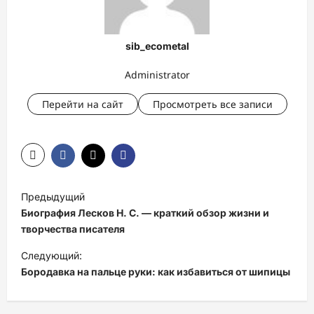
sib_ecometal
Administrator
Перейти на сайт
Просмотреть все записи
Н
Предыдущий
а
Биография Лесков Н. С. — краткий обзор жизни и
в
творчества писателя
и
Следующий:
Бородавка на пальце руки: как избавиться от шипицы
г
а