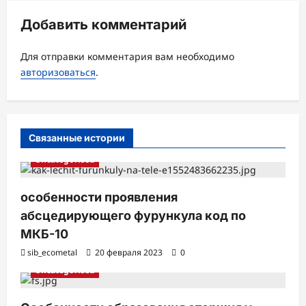
ц
Добавить комментарий
и
я
Для отправки комментария вам необходимо
з
авторизоваться
.
а
п
и
Связанные истории
с
Uncategorised
и
особенности проявления
абсцедирующего фурункула код по
МКБ-10
sib_ecometal
20 февраля 2023
0
Uncategorised