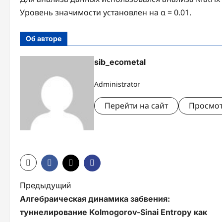
Уровень значимости установлен на α = 0.01.
Об авторе
sib_ecometal
Administrator
Перейти на сайт
Просмот
Н
Предыдущий
Алгебраическая динамика забвения:
а
туннелирование Kolmogorov-Sinai Entropy как