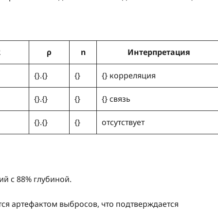
2
ρ
n
Интерпретация
{}.{}
{}
{} корреляция
{}.{}
{}
{} связь
{}.{}
{}
отсутствует
ий с 88% глубиной.
тся артефактом выбросов, что подтверждается