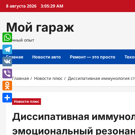
Перейти
8 августа 2026
3:05:30 AM
к
содержимому
Мой гараж
Личный опыт
WhatsApp
Главная
Новости авто
Ремонт — это просто
Техо
Telegram
VK
Главная
Новости плюс
Диссипативная иммунология с
Viber
Odnoklassniki
Новости плюс
Отправить
Диссипативная иммунол
эмоциональный резонан