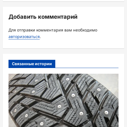
ц
Добавить комментарий
и
я
Для отправки комментария вам необходимо
з
авторизоваться
.
а
п
и
Связанные истории
с
и