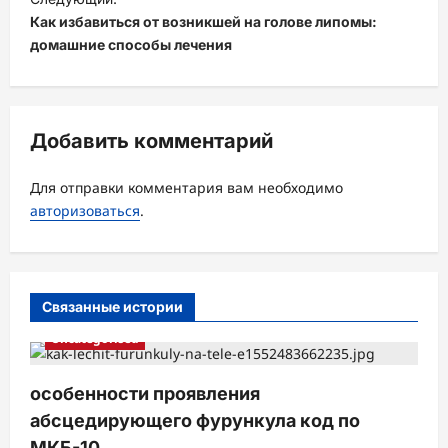
Как избавиться от возникшей на голове липомы:
г
домашние способы лечения
а
ц
и
Добавить комментарий
я
з
Для отправки комментария вам необходимо
а
авторизоваться
.
п
и
с
Связанные истории
и
Uncategorised
особенности проявления
абсцедирующего фурункула код по
МКБ-10