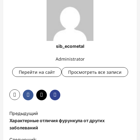
sib_ecometal
Administrator
Перейти на сайт
Просмотреть все записи
Н
Предыдущий
а
Характерные отличия фурункула от других
в
заболеваний
и
Следующий: