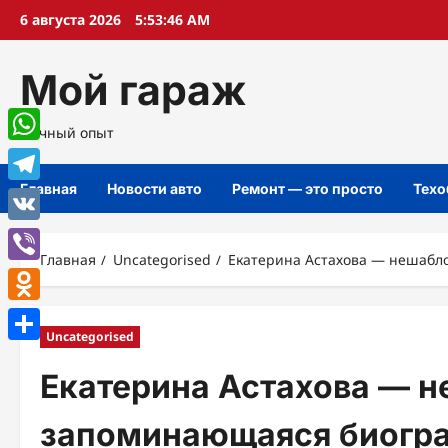
Перейти
6 августа 2026
5:53:47 AM
к
содержимому
Мой гараж
Личный опыт
WhatsApp
Главная
Новости авто
Ремонт — это просто
Техо
Telegram
VK
Главная
Uncategorised
Екатерина Астахова — нешабл
Viber
Odnoklassniki
Uncategorised
Отправить
Екатерина Астахова — н
запоминающаяся биогра