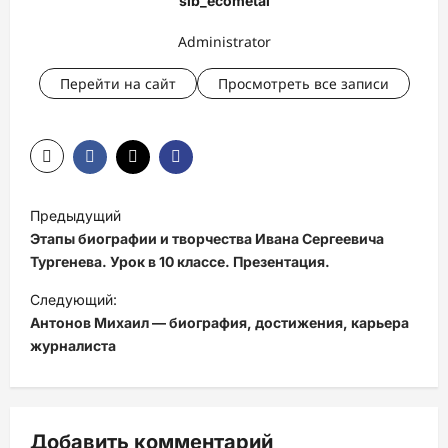
sib_ecometal
Administrator
Перейти на сайт
Просмотреть все записи
Н
Предыдущий
а
Этапы биографии и творчества Ивана Сергеевича
в
Тургенева. Урок в 10 классе. Презентация.
и
Следующий:
Антонов Михаил — биография, достижения, карьера
г
журналиста
а
ц
и
Добавить комментарий