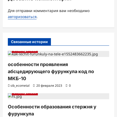
я
з
Для отправки комментария вам необходимо
а
авторизоваться
.
п
и
с
Связанные истории
и
Uncategorised
особенности проявления
абсцедирующего фурункула код по
МКБ-10
sib_ecometal
20 февраля 2023
0
Uncategorised
Особенности образования стержня у
фурункула