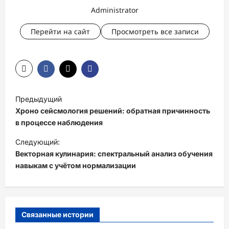
Administrator
Перейти на сайт
Просмотреть все записи
Н
Предыдущий
а
Хроно сейсмология решений: обратная причинность
в
в процессе наблюдения
и
Следующий:
Векторная кулинария: спектральный анализ обучения
г
навыкам с учётом нормализации
а
ц
и
Связанные истории
я