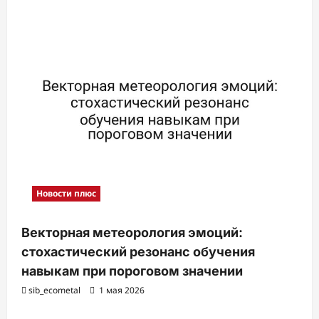
з
а
п
и
с
и
Новости плюс
Векторная метеорология эмоций:
стохастический резонанс обучения
навыкам при пороговом значении
sib_ecometal
1 мая 2026