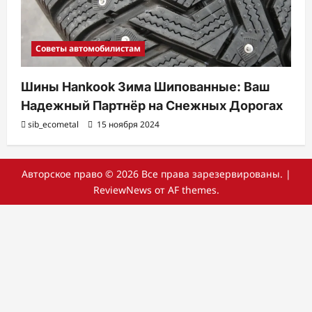
Советы автомобилистам
Шины Hankook Зима Шипованные: Ваш
Надежный Партнёр на Снежных Дорогах
sib_ecometal
15 ноября 2024
Авторское право © 2026 Все права зарезервированы.
|
ReviewNews
от AF themes.