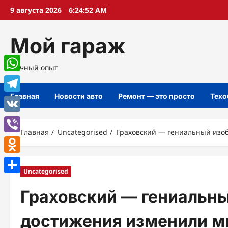
Перейти
9 августа 2026
6:24:53 AM
к
содержимому
Мой гараж
Личный опыт
WhatsApp
Главная
Новости авто
Ремонт — это просто
Техо
Telegram
VK
Главная
Uncategorised
Граховский — гениальный изо
Viber
Odnoklassniki
Uncategorised
Отправить
Граховский — гениальны
достижения изменили м