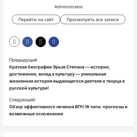
Administrator
Перейти на сайт
Просмотреть все записи
Н
Предыдущий
а
Краткая биография Эрьзя Степана — история,
в
достижения, вклад в культуру — уникальная
жизненная история выдающегося деятеля и творца в
и
русской культуре!
г
Следующий:
а
Обзор эффективного лечения ВПЧ 16 типа: прогнозы и
ц
возможные осложнения
и
я