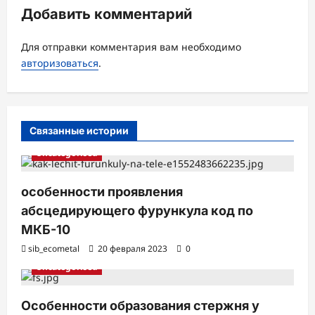
з
Добавить комментарий
а
Для отправки комментария вам необходимо
п
авторизоваться
.
и
с
и
Связанные истории
Uncategorised
особенности проявления
абсцедирующего фурункула код по
МКБ-10
sib_ecometal
20 февраля 2023
0
Uncategorised
Особенности образования стержня у