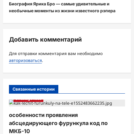
Биография Ярика Бро — самые удивительные и
г
необычные моменты из жизни известного рэпера
а
ц
и
Добавить комментарий
я
з
Для отправки комментария вам необходимо
а
авторизоваться
.
п
и
с
Связанные истории
и
Uncategorised
особенности проявления
абсцедирующего фурункула код по
МКБ-10