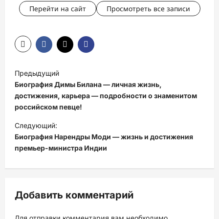
Перейти на сайт
Просмотреть все записи
Н
Предыдущий
а
Биография Димы Билана — личная жизнь,
в
достижения, карьера — подробности о знаменитом
российском певце!
и
Следующий:
г
Биография Нарендры Моди — жизнь и достижения
а
премьер-министра Индии
ц
и
я
Добавить комментарий
з
а
Для отправки комментария вам необходимо