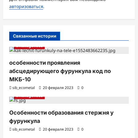
авторизоваться
.
п
и
с
Связанные истории
и
Uncategorised
особенности проявления
абсцедирующего фурункула код по
МКБ-10
sib_ecometal
20 февраля 2023
0
Uncategorised
Особенности образования стержня у
фурункула
sib_ecometal
20 февраля 2023
0
Uncategorised