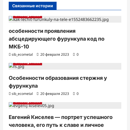
с
Связанные истории
и
Uncategorised
особенности проявления
абсцедирующего фурункула код по
МКБ-10
sib_ecometal
20 февраля 2023
0
Uncategorised
Особенности образования стержня у
фурункула
sib_ecometal
20 февраля 2023
0
Uncategorised
Евгений Киселев — портрет успешного
человека, его путь к славе и личное