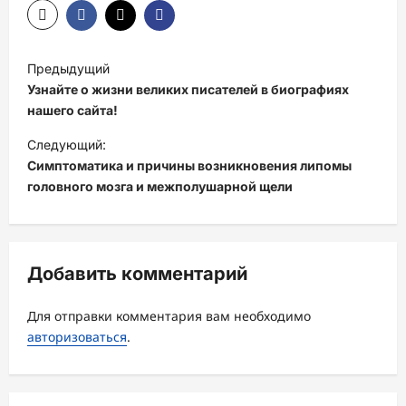
Н
Предыдущий
а
Узнайте о жизни великих писателей в биографиях
в
нашего сайта!
и
Следующий:
Симптоматика и причины возникновения липомы
г
головного мозга и межполушарной щели
а
ц
и
Добавить комментарий
я
з
Для отправки комментария вам необходимо
а
авторизоваться
.
п
и