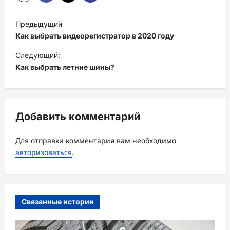
Н
Предыдущий
а
Как выбрать видеорегистратор в 2020 году
в
Следующий:
и
Как выбрать летние шины?
г
а
ц
Добавить комментарий
и
Для отправки комментария вам необходимо
я
авторизоваться
.
з
а
п
Связанные истории
и
с