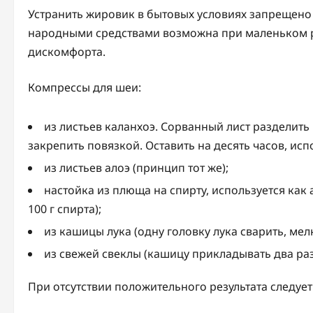
Устранить жировик в бытовых условиях запрещено
народными средствами возможна при маленьком ра
дискомфорта.
Компрессы для шеи:
из листьев каланхоэ. Сорванный лист разделит
закрепить повязкой. Оставить на десять часов, ис
из листьев алоэ (принцип тот же);
настойка из плюща на спирту, используется как а
100 г спирта);
из кашицы лука (одну головку лука сварить, мел
из свежей свеклы (кашицу прикладывать два раза
При отсутствии положительного результата следует