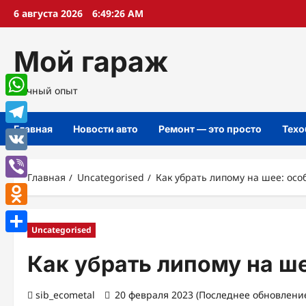
Перейти
6 августа 2026
6:49:27 AM
к
содержимому
Мой гараж
Личный опыт
WhatsApp
Главная
Новости авто
Ремонт — это просто
Техо
Telegram
VK
Главная
Uncategorised
Как убрать липому на шее: ос
Viber
Odnoklassniki
Uncategorised
Отправить
Как убрать липому на ш
sib_ecometal
20 февраля 2023 (Последнее обновление