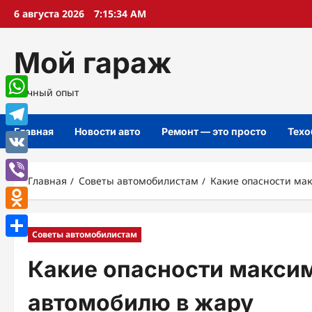
Перейти
6 августа 2026
7:15:36 AM
к
содержимому
Мой гараж
Личный опыт
WhatsApp
Главная
Новости авто
Ремонт — это просто
Техо
Telegram
VK
Главная
Советы автомобилистам
Какие опасности ма
Viber
Odnoklassniki
Советы автомобилистам
Отправить
Какие опасности макси
автомобилю в жару