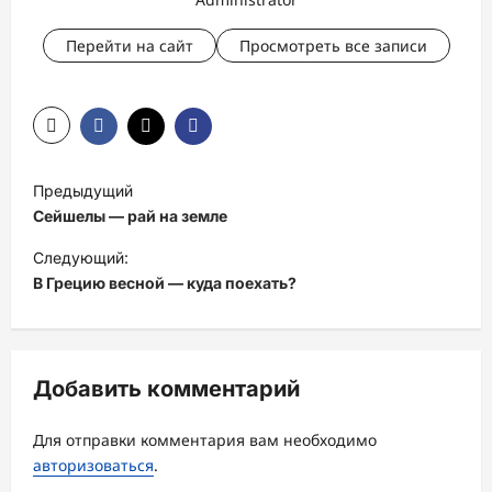
Перейти на сайт
Просмотреть все записи
Н
Предыдущий
а
Сейшелы — рай на земле
в
Следующий:
и
В Грецию весной — куда поехать?
г
а
ц
Добавить комментарий
и
Для отправки комментария вам необходимо
я
авторизоваться
.
з