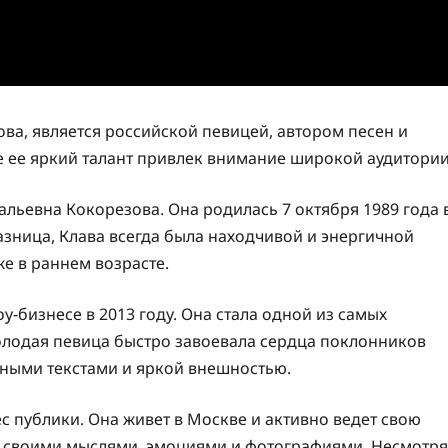
ова, является российской певицей, автором песен и
де ее яркий талант привлек внимание широкой аудитории
льевна Кокорезова. Она родилась 7 октября 1989 года 
азница, Клава всегда была находчивой и энергичной
е в раннем возрасте.
-бизнесе в 2013 году. Она стала одной из самых
олодая певица быстро завоевала сердца поклонников
ными текстами и яркой внешностью.
с публики. Она живет в Москве и активно ведет свою
ся своими мыслями, эмоциями и фотографиями. Несмотря