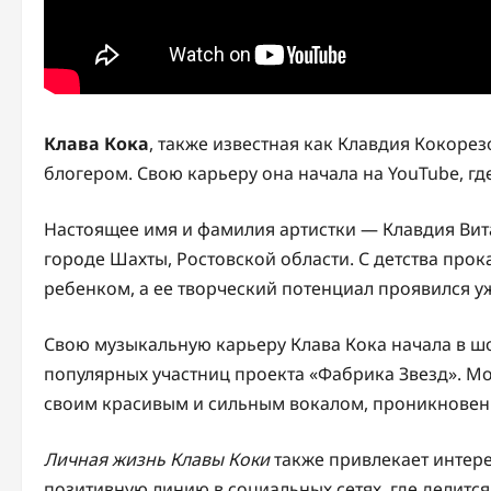
Клава Кока
, также известная как Клавдия Кокорез
блогером. Свою карьеру она начала на YouTube, г
Настоящее имя и фамилия артистки — Клавдия Вита
городе Шахты, Ростовской области. С детства прок
ребенком, а ее творческий потенциал проявился уж
Свою музыкальную карьеру Клава Кока начала в шоу
популярных участниц проекта «Фабрика Звезд». М
своим красивым и сильным вокалом, проникновен
Личная жизнь Клавы Коки
также привлекает интере
позитивную линию в социальных сетях, где делит