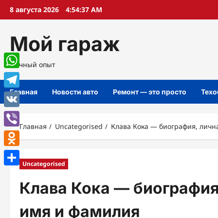
Перейти
8 августа 2026
4:54:38 AM
к
содержимому
Мой гараж
Личный опыт
WhatsApp
Главная
Новости авто
Ремонт — это просто
Техо
Telegram
VK
Главная
Uncategorised
Клава Кока — биография, личн
Viber
Odnoklassniki
Uncategorised
Отправить
Клава Кока — биография
имя и фамилия