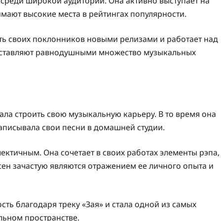
среди широкой аудитории. Она активно выступает на
имают высокие места в рейтингах популярности.
ть своих поклонников новыми релизами и работает над
е оставляют равнодушными множество музыкальных
чала строить свою музыкальную карьеру. В то время она
 записывала свои песни в домашней студии.
ектичным. Она сочетает в своих работах элементы рэпа,
сен зачастую являются отражением ее личного опыта и
сть благодаря треку «Зая» и стала одной из самых
льном пространстве.