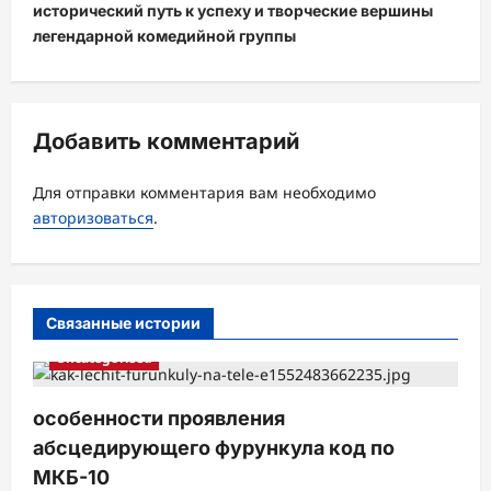
исторический путь к успеху и творческие вершины
а
легендарной комедийной группы
ц
и
я
Добавить комментарий
з
а
Для отправки комментария вам необходимо
авторизоваться
.
п
и
с
Связанные истории
и
Uncategorised
особенности проявления
абсцедирующего фурункула код по
МКБ-10