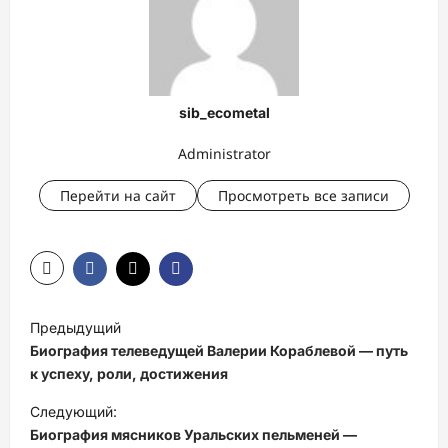
sib_ecometal
Administrator
Перейти на сайт
Просмотреть все записи
Н
Предыдущий
а
Биография телеведущей Валерии Кораблевой — путь
в
к успеху, роли, достижения
и
Следующий:
Биография мясников Уральских пельменей —
г