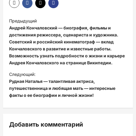
Н
Предыдущий
а
Андрей Кончаловский — биография, фильмы и
в
достижения режиссера, сценариста и художника.
Советский и российский кинематограф — вклад
и
Кончаловского в развитие и известные работы.
г
Возможность узнать подробности о жизни и карьере
Андрея Кончаловского на странице Википедии.
а
ц
Следующий:
Рудная Наталья — талантливая актриса,
и
путешественница и любящая мать — интересные
я
факты о ее биографии и личной жизни!
з
а
п
Добавить комментарий
и