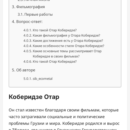
Фильмография
Первые работы
Вопрос-ответ:
Кто такой Отар Коберидзе?
Какая фильмография у Отара Коберидзе?
Какие достижения есть у Отара Коберидзе?
Какие особенности стиля Отара Коберидзе?
Какие основные темы рассматривает Отар
Коберидзе в своих фильмах?
Кто такой Отар Коберидзе?
Об авторе
sib_ecometal
Коберидзе Отар
Он стал известен благодаря своим фильмам, которые
часто затрагивали социальные и политические
проблемы Грузии и мира. Коберидзе родился и вырос
в Тбилиси, где учился в Грузинском Государственном