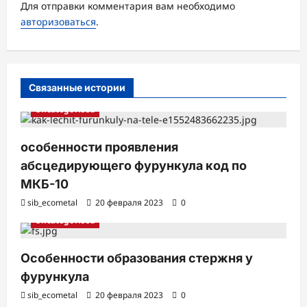
с
Для отправки комментария вам необходимо
авторизоваться
.
и
Связанные истории
Uncategorised
особенности проявления
абсцедирующего фурункула код по
МКБ-10
sib_ecometal
20 февраля 2023
0
Uncategorised
Особенности образования стержня у
фурункула
sib_ecometal
20 февраля 2023
0