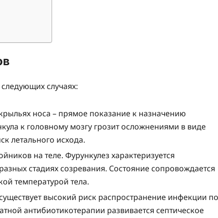
ов
 следующих случаях:
 крыльях носа – прямое показание к назначению
кула к головному мозгу грозит осложнениями в виде
ск летального исхода.
йников на теле. Фурункулез характеризуется
азных стадиях созревания. Состояние сопровождается
й температурой тела.
, существует высокий риск распространение инфекции п
ватной антибиотикотерапии развивается септическое