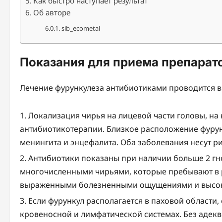
Как быстро наступает результат
Об авторе
sib_ecometal
Показания для приема препарат
Лечение фурункулеза антибиотиками проводится в
Локализация чирья на лицевой части головы, на
антибиотикотерапии. Близкое расположение фурун
менингита и энцефалита. Оба заболевания несут ри
Антибиотики показаны при наличии больше 2 гно
многочисленными чирьями, которые пребывают в р
выраженными болезненными ощущениями и высоко
Если фурункул располагается в паховой области
кровеносной и лимфатической системах. Без адек