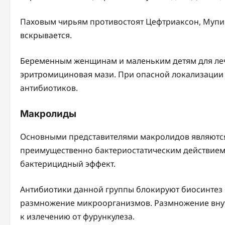
Паховым чирьям противостоят Цефтриаксон, Мупи
вскрывается.
Беременным женщинам и маленьким детям для леч
эритромициновая мази. При опасной локализации
антибиотиков.
Макролиды
Основными представителями макролидов являются
преимущественно бактериостатическим действием
бактерицидный эффект.
Антибиотики данной группы блокируют биосинтез б
размножение микроорганизмов. Размножение внутр
к излечению от фурункулеза.