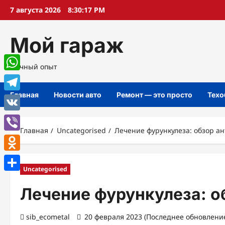
Перейти
7 августа 2026
8:30:18 PM
к
содержимому
Мой гараж
Личный опыт
WhatsApp
Главная
Новости авто
Ремонт — это просто
Техо
Telegram
VK
Главная
Uncategorised
Лечение фурункулеза: обзор а
Viber
Odnoklassniki
Uncategorised
Отправить
Лечение фурункулеза: о
sib_ecometal
20 февраля 2023 (Последнее обновление