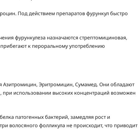
роцин. Под действием препаратов фурункул быстро
ения фурункулеза назначаются стрептомициновая,
 прибегают к пероральному употреблению
 Азитромицин, Эритромицин, Сумамед. Они обладают
, при использовании высоких концентраций возможен
елка патогенных бактерий, замедляя рост и
и волосяного фолликула не происходит, что приводит