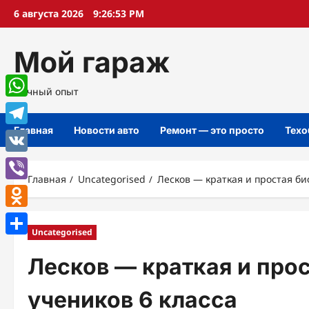
Перейти
6 августа 2026
9:26:54 PM
к
содержимому
Мой гараж
Личный опыт
WhatsApp
Главная
Новости авто
Ремонт — это просто
Техо
Telegram
VK
Главная
Uncategorised
Лесков — краткая и простая би
Viber
Odnoklassniki
Uncategorised
Отправить
Лесков — краткая и про
учеников 6 класса