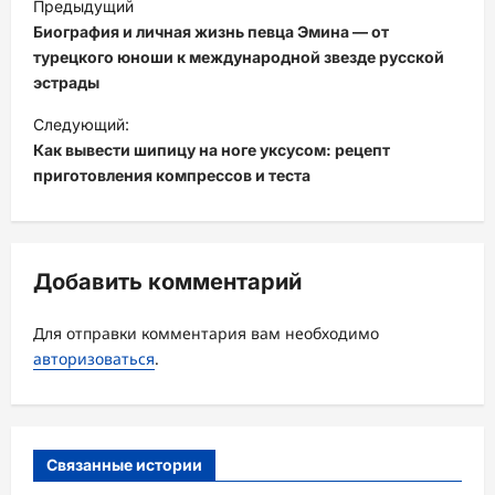
Предыдущий
а
Биография и личная жизнь певца Эмина — от
в
турецкого юноши к международной звезде русской
эстрады
и
Следующий:
г
Как вывести шипицу на ноге уксусом: рецепт
а
приготовления компрессов и теста
ц
и
я
Добавить комментарий
з
а
Для отправки комментария вам необходимо
авторизоваться
.
п
и
с
Связанные истории
и