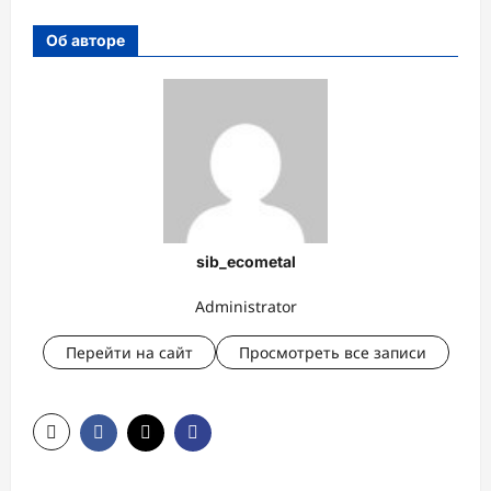
Об авторе
sib_ecometal
Administrator
Перейти на сайт
Просмотреть все записи
Н