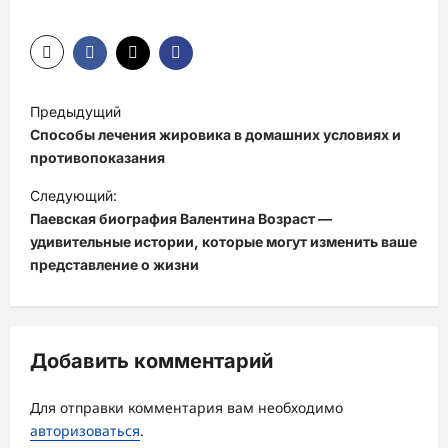
Н
Предыдущий
а
Способы лечения жировика в домашних условиях и
в
противопоказания
и
Следующий:
Паевская биография Валентина Возраст —
г
удивительные истории, которые могут изменить ваше
а
представление о жизни
ц
и
я
Добавить комментарий
з
а
Для отправки комментария вам необходимо
авторизоваться
.
п