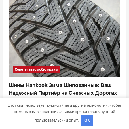
Советы автомобилистам
Шины Hankook Зима Шипованные: Ваш
Надежный Партнёр на Снежных Дорогах
sib_ecometal
15 ноября 2024
Этот сайт использует куки-файлы и другие технологии, чтобы
помочь вам в навигации, а также предоставить лучший
пользовательский опыт.
OK
Авторское право © 2026 Все права зарезервированы.
|
ReviewNews
от AF themes.