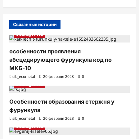
и
с
Связанные истории
и
Uncategorised
особенности проявления
абсцедирующего фурункула код по
МКБ-10
sib_ecometal
20 февраля 2023
0
Uncategorised
Особенности образования стержня у
фурункула
sib_ecometal
20 февраля 2023
0
Uncategorised