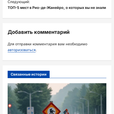
Следующий:
и
ТОП-5 мест в Рио-де-Жанейро, о которых вы не знали
г
а
ц
Добавить комментарий
и
Для отправки комментария вам необходимо
я
авторизоваться
.
з
а
п
Связанные истории
и
с
и