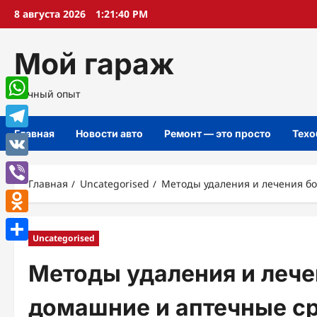
Перейти
8 августа 2026
1:21:40 PM
к
содержимому
Мой гараж
Личный опыт
WhatsApp
Главная
Новости авто
Ремонт — это просто
Техо
Telegram
VK
Главная
Uncategorised
Методы удаления и лечения бо
Viber
Odnoklassniki
Uncategorised
Отправить
Методы удаления и лече
домашние и аптечные ср